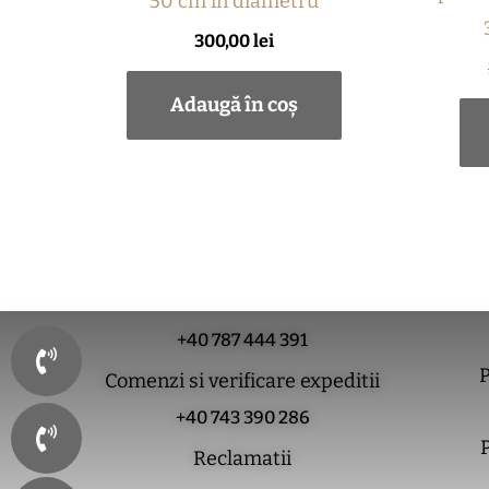
50 cm in diametru
300,00
lei
Adaugă în coș
+40 787 444 391
P
Comenzi si verificare expeditii
+40 743 390 286
P
Reclamatii