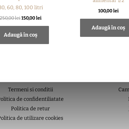
alimentar 1/2
30, 60, 80, 100 litri
100,00
lei
250,00
lei
150,00
lei
Adaugă în coș
Adaugă în coș
Termeni si conditii
Cam
olitica de confidentiliatate
Politica de retur
olitica de utilizare cookies