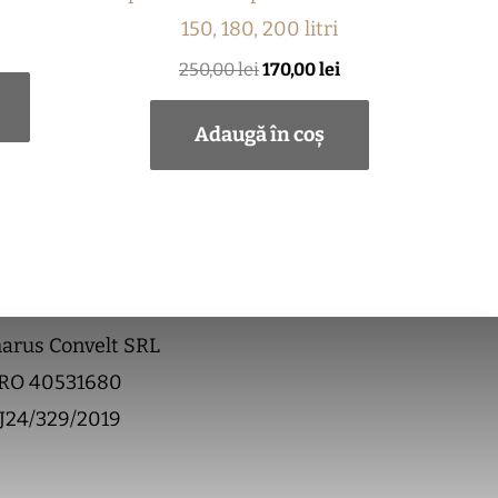
150, 180, 200 litri
250,00
lei
170,00
lei
Adaugă în coș
arus Convelt SRL
RO 40531680
J24/329/2019