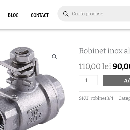
Products
search
BLOG
CONTACT
Robinet inox a
Cantitate
Preț
Robinet
110,00
lei
90,
iniți
inox
alimentar
Ad
a
AISI304
fost:
3/4
SKU:
robinet3/4
Categ
110,0