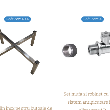
Prețul
Prețul
Reducere40%
Reducere%
inițial
curent
a
este:
fost:
150,00 lei.
250,00 lei.
Set mufa si robinet cu b
sistem antipicurare 
in inox pentru butoaie de