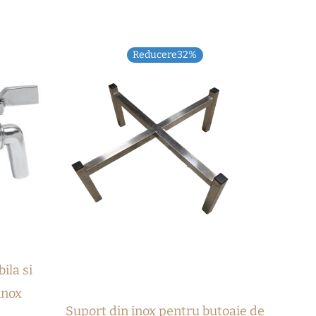
Prețul
Prețul
Reducere32%
inițial
curent
a
este:
fost:
170,00 lei.
250,00 lei.
ila si
inox
Suport din inox pentru butoaie de