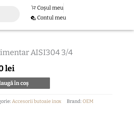
Coșul meu
Contul meu
limentar AISI304 3/4
ul
Prețul
00
lei
al
curent
augă în coș
este:
90,00 lei.
orie:
Accesorii butoaie inox
Brand:
OEM
0 lei.