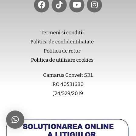
c
k
u
s
e
t
t
t
b
o
u
a
o
k
b
g
Termeni si conditii
o
e
r
Politica de confidentiliatate
k
a
m
Politica de retur
Politica de utilizare cookies
Camarus Convelt SRL
RO 40531680
J24/329/2019