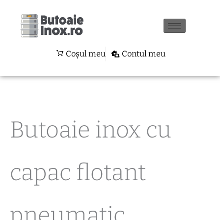
Sortat
Skip
după
preț:
to
de
la
content
mare
la
Coșul meu
Contul meu
mic
Butoaie inox cu
capac flotant
pneumatic