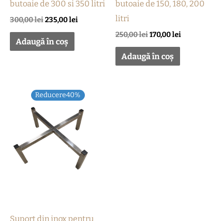
butoaie de 300 si 350 litri
butoaie de 150, 180, 200
litri
300,00
lei
235,00
lei
250,00
lei
170,00
lei
Adaugă în coș
Adaugă în coș
Prețul
Prețul
Reducere40%
inițial
curent
a
este:
fost:
150,00 lei.
250,00 lei.
Suport din inox pentru