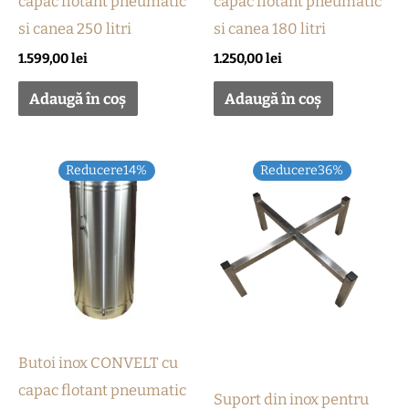
capac flotant pneumatic
capac flotant pneumatic
si canea 250 litri
si canea 180 litri
1.599,00
lei
1.250,00
lei
Adaugă în coș
Adaugă în coș
Prețul
Prețul
Prețul
Prețul
Reducere14%
Reducere36%
inițial
curent
inițial
curent
a
este:
a
este:
fost:
950,00 lei.
fost:
320,00 lei.
1.100,00 lei.
500,00 lei.
Butoi inox CONVELT cu
capac flotant pneumatic
Suport din inox pentru