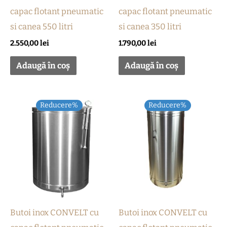
capac flotant pneumatic
capac flotant pneumatic
si canea 550 litri
si canea 350 litri
2.550,00
lei
1.790,00
lei
Adaugă în coș
Adaugă în coș
Reducere%
Reducere%
Butoi inox CONVELT cu
Butoi inox CONVELT cu