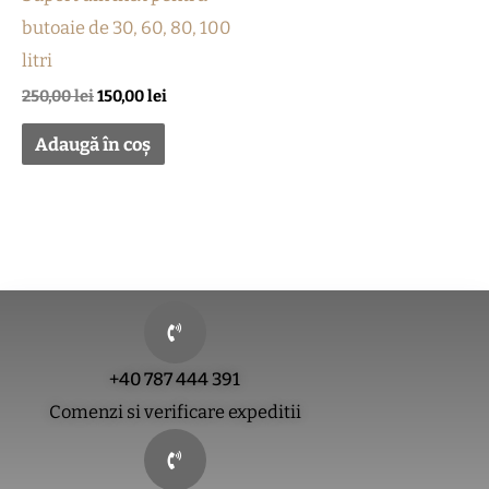
butoaie de 30, 60, 80, 100
litri
250,00
lei
150,00
lei
Adaugă în coș
+40 787 444 391
Comenzi si verificare expeditii