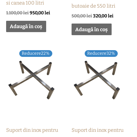
si canea 100 litri
butoaie de 550 litri
1.100,00
lei
950,00
lei
500,00
lei
320,00
lei
Adaugă în coș
Adaugă în coș
Prețul
Prețul
Prețul
Prețul
Reducere22%
Reducere32%
inițial
curent
inițial
curent
a
este:
a
este:
fost:
235,00 lei.
fost:
170,00 lei.
300,00 lei.
250,00 lei.
Suport din inox pentru
Suport din inox pentru