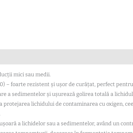
zii (0)
oducții mici sau medii.
10) – foarte rezistent și ușor de curățat, perfect pentr
re a sedimentelor și ușurează golirea totală a lichidu
 la protejarea lichidului de contaminarea cu oxigen, c
.
ușoară a lichidelor sau a sedimentelor, având un contro