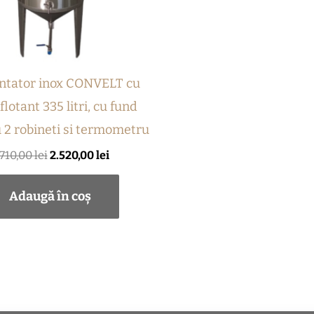
ntator inox CONVELT cu
flotant 335 litri, cu fund
u 2 robineti si termometru
.710,00
lei
2.520,00
lei
Adaugă în coș