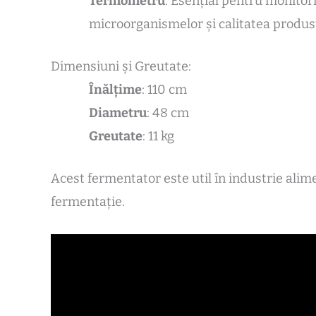
Termometru
: Esențial pentru monitor
microorganismelor și calitatea produsu
Dimensiuni și Greutate:
Înălțime
: 110 cm
Diametru
: 48 cm
Greutate
: 11 kg
Acest fermentator este util în industrie alim
fermentație.