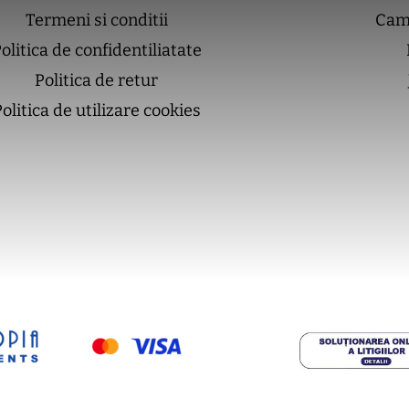
Termeni si conditii
Cam
olitica de confidentiliatate
Politica de retur
olitica de utilizare cookies