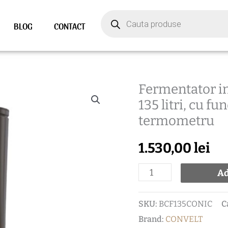
Products
search
BLOG
CONTACT
Fermentator i
Cantitate
135 litri, cu fu
Fermentator
termometru
inox
CONVELT
1.530,00
lei
cu
capac
Ad
flotant
SKU:
BCF135CONIC
C
135
Brand:
CONVELT
litri,