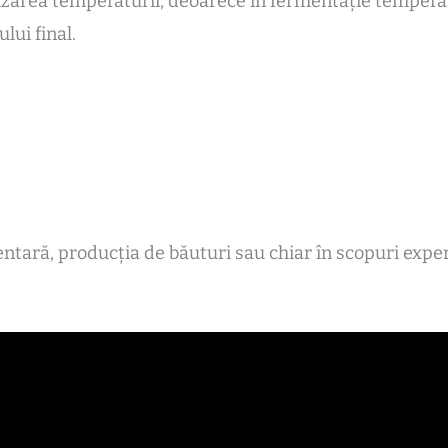
izarea temperaturii, deoarece în fermentație temperat
lui final.
entară, producția de băuturi sau chiar în scopuri exp