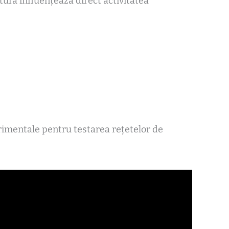
ura influențează direct activitatea
erimentale pentru testarea rețetelor de