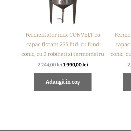
Fermentator inox CONVELT cu
Ferme
capac flotant 235 litri, cu fund
capac 
conic, cu 2 robineti si termometru
conic, c
2.244,00
lei
1.990,00
lei
2
Adaugă în coș