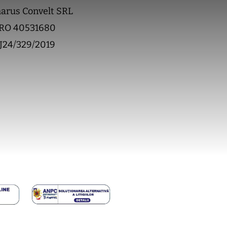
arus Convelt SRL
RO 40531680
J24/329/2019