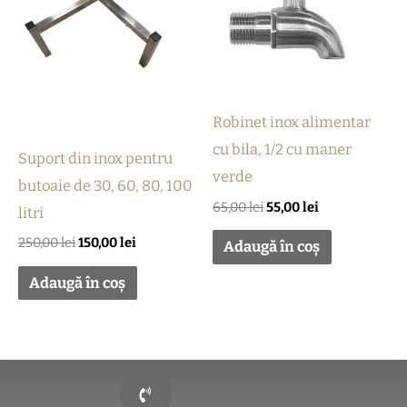
Robinet inox alimentar
cu bila, 1/2 cu maner
Suport din inox pentru
verde
butoaie de 30, 60, 80, 100
65,00
lei
55,00
lei
litri
250,00
lei
150,00
lei
Adaugă în coș
Adaugă în coș