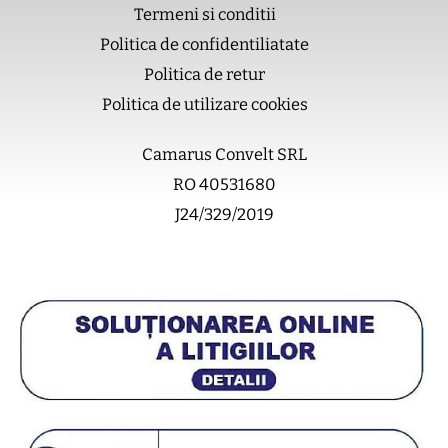
o
k
b
g
Termeni si conditii
o
e
r
Politica de confidentiliatate
k
a
m
Politica de retur
Politica de utilizare cookies
Camarus Convelt SRL
RO 40531680
J24/329/2019