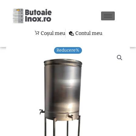
Skip
to
content
Coșul meu
Contul meu
Reducere%