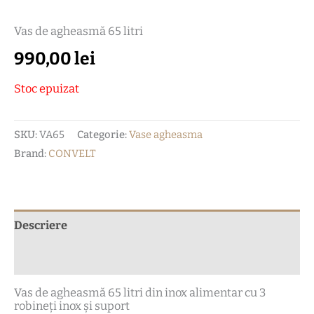
Vas de agheasmă 65 litri
990,00
lei
Stoc epuizat
SKU:
VA65
Categorie:
Vase agheasma
Brand:
CONVELT
Descriere
Recenzii (0)
Vas de agheasmă 65 litri din inox alimentar cu 3
robineți inox și suport