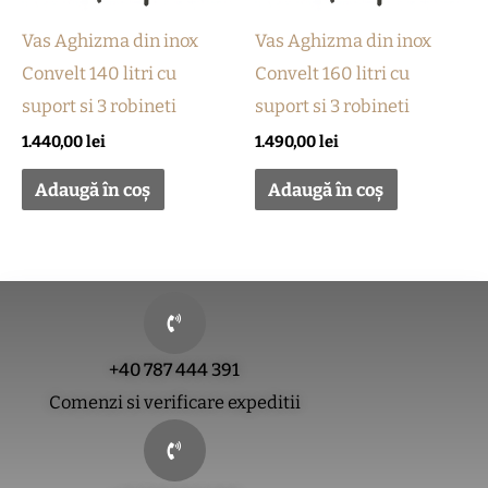
Vas Aghizma din inox
Vas Aghizma din inox
Convelt 140 litri cu
Convelt 160 litri cu
suport si 3 robineti
suport si 3 robineti
1.440,00
lei
1.490,00
lei
Adaugă în coș
Adaugă în coș
+40 787 444 391
Comenzi si verificare expeditii