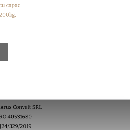
 cu capac
 200kg,
arus Convelt SRL
RO 40531680
J24/329/2019