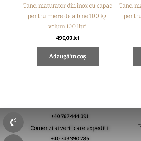
Tanc, maturator din inox cu capac
Tanc, ma
pentru miere de albine 100 kg,
pentru
volum 100 litri
490,00
lei
Adaugă în coș
+40 787 444 391
P
Comenzi si verificare expeditii
+40 743 390 286