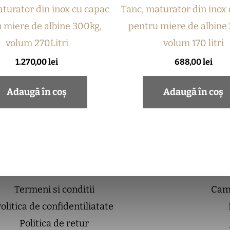
turator din inox cu capac
Tanc, maturator din inox
 miere de albine 300kg,
pentru miere de albine
volum 270Litri
volum 170 litri
1.270,00
lei
688,00
lei
Adaugă în coș
Adaugă în coș
Termeni si conditii
Cam
olitica de confidentiliatate
Politica de retur