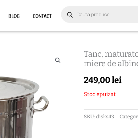
Products
search
BLOG
CONTACT
Tanc, maturato
miere de albin
249,00
lei
Stoc epuizat
SKU:
disks43
Categor