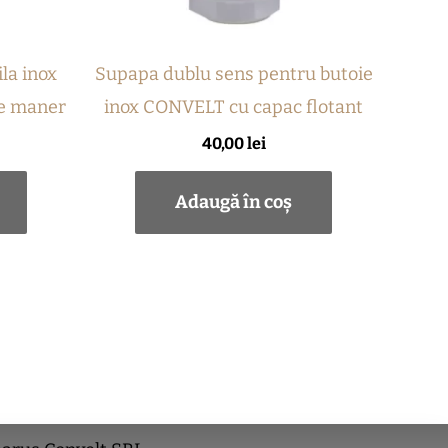
ila inox
Supapa dublu sens pentru butoie
ie maner
inox CONVELT cu capac flotant
40,00
lei
Adaugă în coș