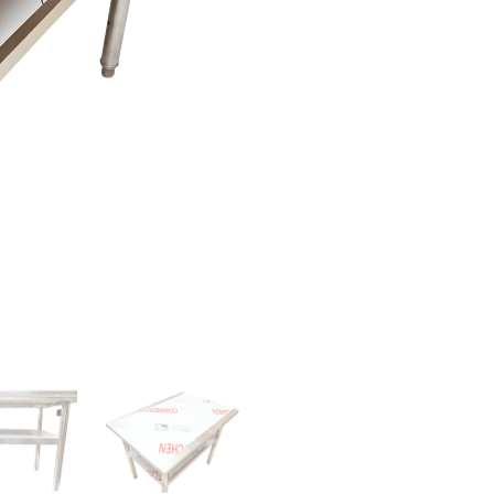
cu
raft