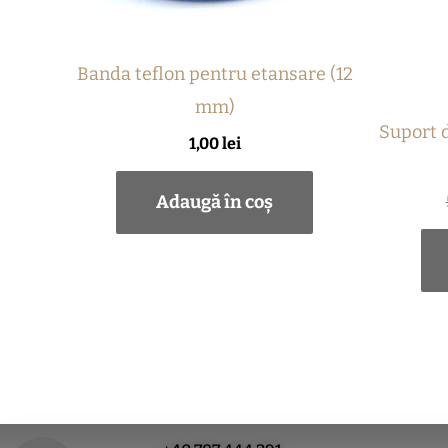
Banda teflon pentru etansare (12
mm)
Suport d
1,00
lei
Adaugă în coș