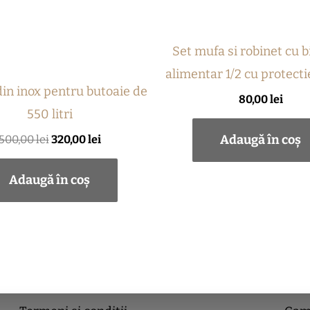
Set mufa si robinet cu b
alimentar 1/2 cu protect
in inox pentru butoaie de
80,00
lei
550 litri
Adaugă în coș
500,00
lei
320,00
lei
Adaugă în coș