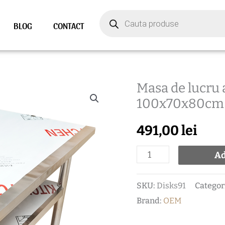
Products
search
BLOG
CONTACT
Masa de lucru 
Cantitate
100x70x80cm c
Masa
de
491,00
lei
lucru
apicolă
Ad
din
SKU:
Disks91
Categor
inox
Brand:
OEM
de
100x70x80cm