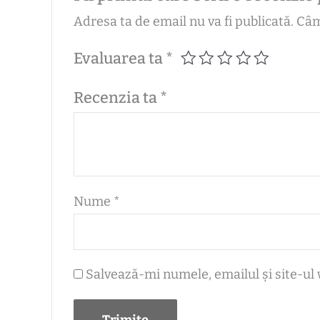
Adresa ta de email nu va fi publicată.
Câm
Evaluarea ta
*
Recenzia ta
*
Nume
*
Salvează-mi numele, emailul și site-ul 