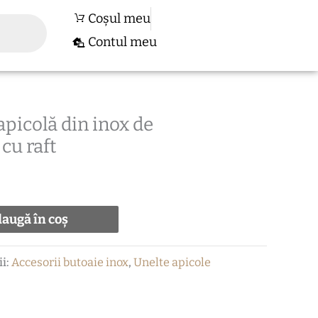
Coșul meu
Contul meu
apicolă din inox de
u raft
augă în coș
ii:
Accesorii butoaie inox
,
Unelte apicole