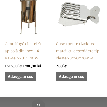
a
este:
fost:
1.280,00 lei.
1.505,00 lei.
Centrifugă electrică
Cusca pentru izolarea
apicolă din inox – 4
matcii cu deschidere tip
Rame, 220V, 140W
cleste 70x50x20mm
1.505,00
lei
1.280,00
lei
7,00
lei
Adaugă în coș
Adaugă în coș