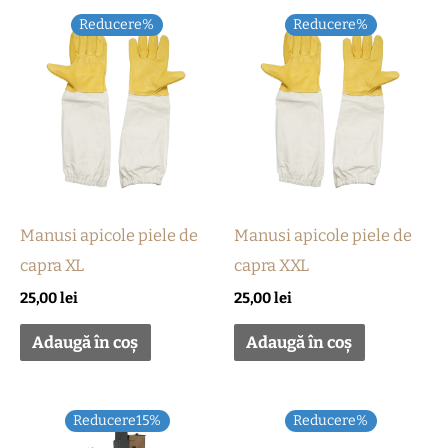
Reducere%
Reducere%
Manusi apicole piele de
Manusi apicole piele de
capra XL
capra XXL
25,00
lei
25,00
lei
Adaugă în coș
Adaugă în coș
Prețul
Prețul
Reducere15%
Reducere%
inițial
curent