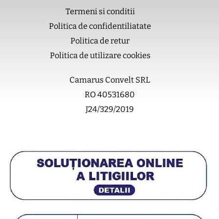
o
k
b
g
Termeni si conditii
o
e
r
Politica de confidentiliatate
k
a
m
Politica de retur
Politica de utilizare cookies
Camarus Convelt SRL
RO 40531680
J24/329/2019