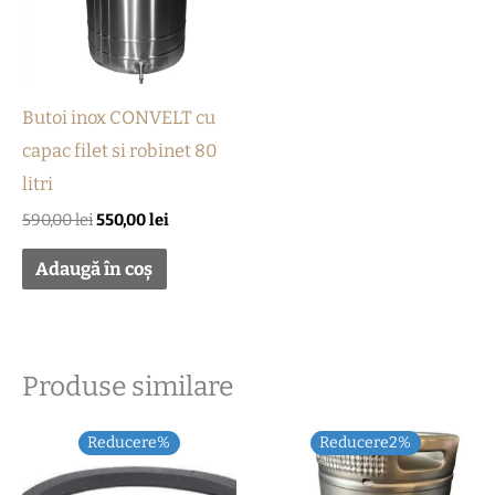
Butoi inox CONVELT cu
capac filet si robinet 80
litri
590,00
lei
550,00
lei
Adaugă în coș
Produse similare
Prețul
Prețul
Reducere%
Reducere2%
inițial
curent
a
este: