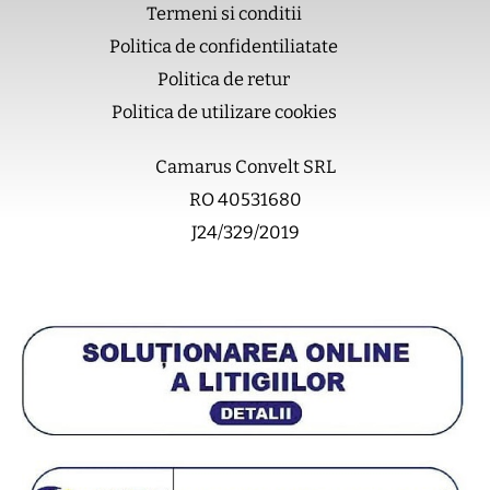
Termeni si conditii
o
e
r
Politica de confidentiliatate
k
a
m
Politica de retur
Politica de utilizare cookies
Camarus Convelt SRL
RO 40531680
J24/329/2019