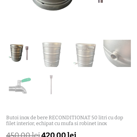
filet
interior,
echipat
cu
mufa
si
robinet
inox
Butoi inox de bere RECONDITIONAT 50 litri cu dop
filet interior, echipat cu mufa si robinet inox
450,00
lei
420,00
lei