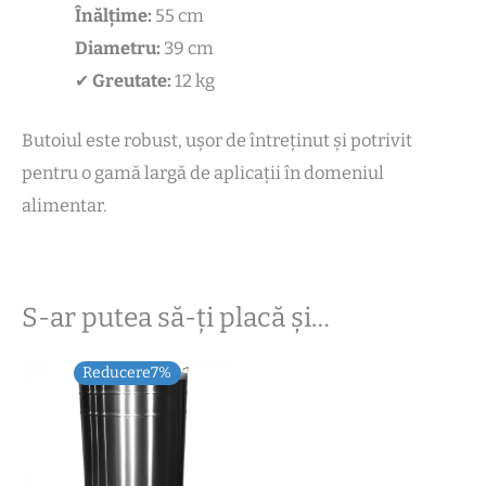
Înălțime:
55 cm
Diametru:
39 cm
✔
Greutate:
12 kg
Butoiul este robust, ușor de întreținut și potrivit
pentru o gamă largă de aplicații în domeniul
alimentar.
S-ar putea să-ți placă și…
Prețul
Prețul
Reducere7%
inițial
curent
a
este:
fost:
550,00 lei.
590,00 lei.