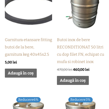
fost:
460,00 lei.
470,00 lei.
Garnitura etansare fitting
Butoi inox de bere
butoi de la bere,
RECONDITIONAT 50 litri
garnitura keg 40x45x2.5
cu dop filet FN, echipat cu
mufa si robinet inox
5,00
lei
470,00
lei
460,00
lei
Adaugă în coș
Adaugă în coș
Prețul
Prețul
Prețul
Prețul
Reducere6%
Reducere3%
inițial
curent
inițial
curent
a
este:
a
este: