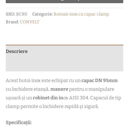
SKU:
BC80
Categorie:
Butoaie inox cu capac clamp
Brand:
CONVELT
Descriere
Recenzii (0)
Acest butoi inox este echipat cu un
capac DN 95mm
cu închidere etanșă,
manere
pentru o manipulare
ușoară și un
robinet din in
ox AISI 304. Capacul de tip
clamp permite o închidere rapidă și sigură.
Specificații: