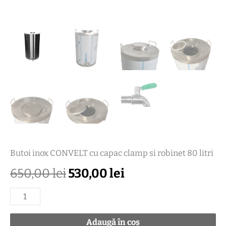
litri
Butoi inox CONVELT cu capac clamp si robinet 80 litri
650,00
lei
530,00
lei
Adaugă în coș