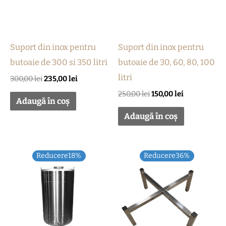
Suport din inox pentru
Suport din inox pentru
butoaie de 300 si 350 litri
butoaie de 30, 60, 80, 100
litri
300,00
lei
235,00
lei
250,00
lei
150,00
lei
Adaugă în coș
Adaugă în coș
Prețul
Prețul
Prețul
Prețul
Reducere18%
Reducere36%
inițial
curent
inițial
curent
a
este:
a
este:
fost:
450,00 lei.
fost:
320,00 lei.
550,00 lei.
500,00 lei.