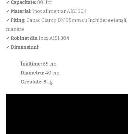
✔
Capacitate:
80 litri
✔
Material:
Inox alimentar AISI 304
✔
Fiting:
Capac Clamp DN 95mm cu închidere etanșă,
manere
✔
Robinet din
Inox AISI 304
✔
Dimensiuni:
Înălțime:
65 cm
Diametru:
40 cm
Greutate: 8
kg