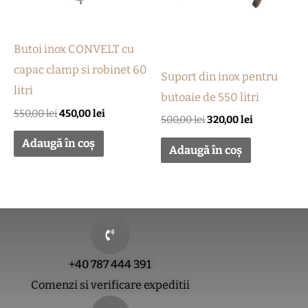
Butoi inox CONVELT cu
capac clamp si robinet 60
Suport din inox pentru
litri
butoaie de 550 litri
550,00
lei
450,00
lei
500,00
lei
320,00
lei
Adaugă în coș
Adaugă în coș
+40 787 444 391
Comenzi si verificare expeditii