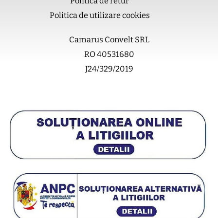
m
Politica de retur
Politica de utilizare cookies
Camarus Convelt SRL
RO 40531680
J24/329/2019