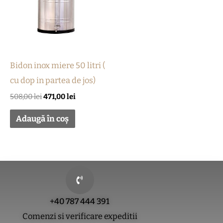
Bidon inox miere 50 litri (
cu dop in partea de jos)
508,00
lei
471,00
lei
Adaugă în coș
+40 787 444 391
Comenzi si verificare expeditii