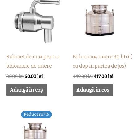
a
este:
a
este:
fost:
60,00 lei.
fost:
417,00 lei.
80,00 lei.
449,00 lei.
Robinet de inox pentru
Bidon inox miere 30 litri (
bidoanele de miere
cu dop in partea de jos)
80,00
lei
60,00
lei
449,00
lei
417,00
lei
Adaugă în coș
Adaugă în coș
Prețul
Prețul
Reducere7%
inițial
curent
a
este:
fost:
471,00 lei.
508,00 lei.