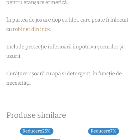
pentru etanșare ermetică.
În partea de jos are dop cu filet, care poate fi înlocuit
cu
robinet din inox.
Include protecție inferioară împotriva șocurilor și
uzurii.
Curățare ușoară cu apă și detergent, în funcție de
necesități.
Produse similare
Prețul
Prețul
Prețul
Prețul
Reducere25%
Reducere7%
inițial
curent
inițial
curent