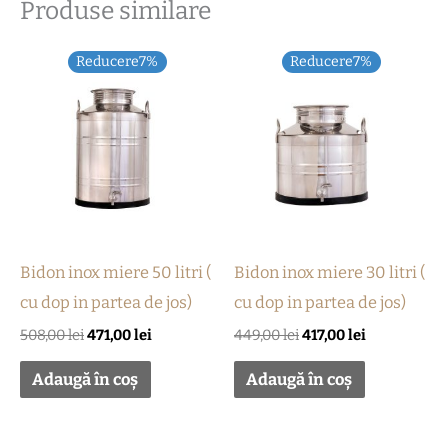
Produse similare
Prețul
Prețul
Prețul
Prețul
Reducere7%
Reducere7%
inițial
curent
inițial
curent
a
este:
a
este:
fost:
471,00 lei.
fost:
417,00 lei.
508,00 lei.
449,00 lei.
Bidon inox miere 50 litri (
Bidon inox miere 30 litri (
cu dop in partea de jos)
cu dop in partea de jos)
508,00
lei
471,00
lei
449,00
lei
417,00
lei
Adaugă în coș
Adaugă în coș