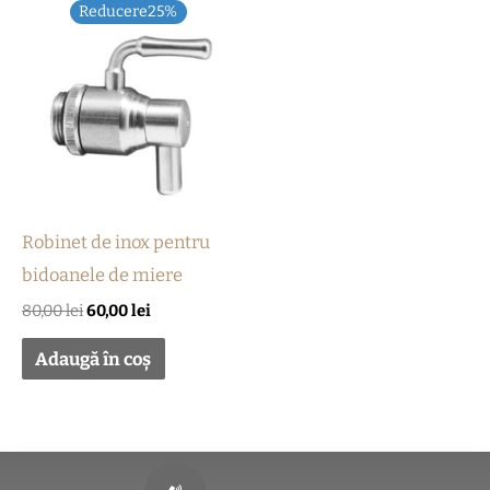
Prețul
Prețul
Reducere25%
inițial
curent
a
este:
fost:
60,00 lei.
80,00 lei.
Robinet de inox pentru
bidoanele de miere
80,00
lei
60,00
lei
Adaugă în coș