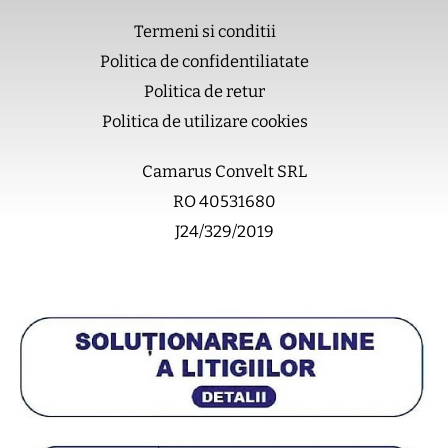
o
k
b
g
Termeni si conditii
o
e
r
Politica de confidentiliatate
k
a
m
Politica de retur
Politica de utilizare cookies
Camarus Convelt SRL
RO 40531680
J24/329/2019