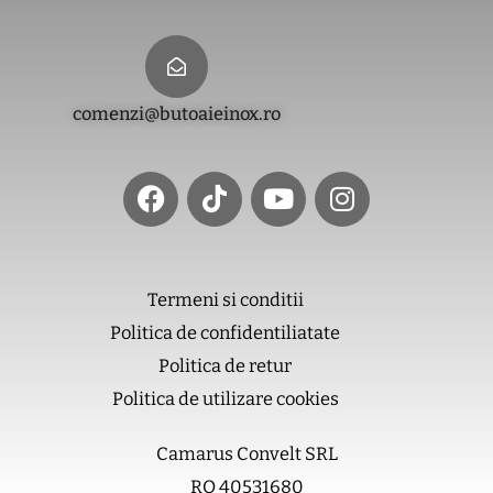
comenzi@butoaieinox.ro
F
T
Y
I
a
i
o
n
c
k
u
s
e
t
t
t
b
o
u
a
o
k
b
g
Termeni si conditii
o
e
r
Politica de confidentiliatate
k
a
m
Politica de retur
Politica de utilizare cookies
Camarus Convelt SRL
RO 40531680