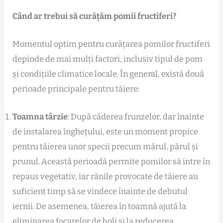
Când ar trebui să curățăm pomii fructiferi?
Momentul optim pentru curățarea pomilor fructiferi
depinde de mai mulți factori, inclusiv tipul de pom
și condițiile climatice locale. În general, există două
perioade principale pentru tăiere:
Toamna târzie
: După căderea frunzelor, dar înainte
de instalarea înghețului, este un moment propice
pentru tăierea unor specii precum mărul, părul și
prunul. Această perioadă permite pomilor să intre în
repaus vegetativ, iar rănile provocate de tăiere au
suficient timp să se vindece înainte de debutul
iernii. De asemenea, tăierea în toamnă ajută la
eliminarea focarelor de boli și la reducerea