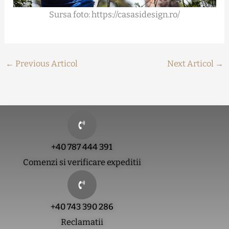
Sursa foto: https://casasidesign.ro/
←
Previous Articol
Next Articol
→
+40 787 444 391
Comenzi si verificare expeditii
+40 743 390 286
Reclamatii