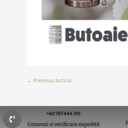
←
Previous Articol
+40 787 444 391
P
Comenzi si verificare expeditii