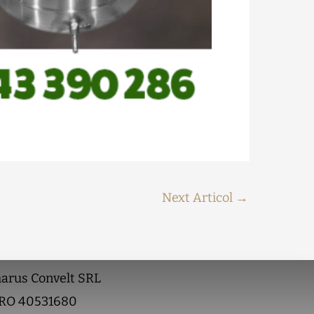
Next Articol
→
arus Convelt SRL
RO 40531680