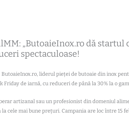
ulMM: „ButoaieInox.ro dă startul
duceri spectaculoase!
ButoaieInox.ro, liderul pieței de butoaie din inox pentr
k Friday de iarnă, cu reduceri de până la 30% la o g
un berar artizanal sau un profesionist din domeniul al
la cele mai bune prețuri. Campania are loc între 15 feb