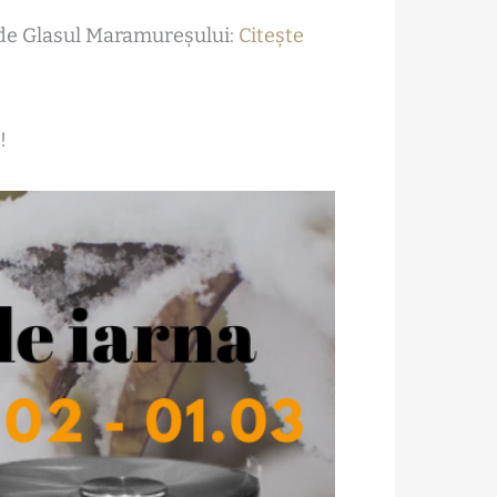
t de Glasul Maramureșului:
Citește
!