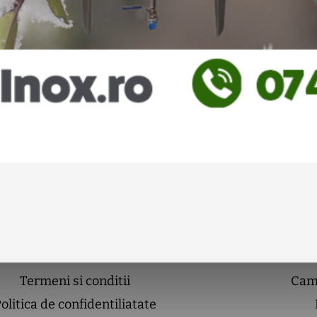
Termeni si conditii
Cam
olitica de confidentiliatate