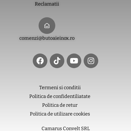
Reclamatii
comenzi@butoaieinox.ro
F
T
Y
I
a
i
o
n
c
k
u
s
e
t
t
t
b
o
u
a
o
k
b
g
Termeni si conditii
o
e
r
Politica de confidentiliatate
k
a
m
Politica de retur
Politica de utilizare cookies
Camarus Convelt SRL