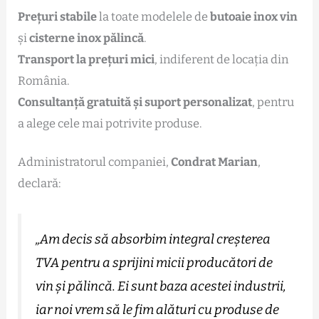
Prețuri stabile
la toate modelele de
butoaie inox vin
și
cisterne inox pălincă
.
Transport la prețuri mici
, indiferent de locația din
România.
Consultanță gratuită și suport personalizat
, pentru
a alege cele mai potrivite produse.
Administratorul companiei,
Condrat Marian
,
declară:
„Am decis să absorbim integral creșterea
TVA pentru a sprijini micii producători de
vin și pălincă. Ei sunt baza acestei industrii,
iar noi vrem să le fim alături cu produse de