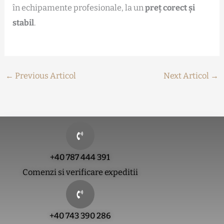
în echipamente profesionale, la un
preț corect și
stabil
.
←
Previous Articol
Next Articol
→
+40 787 444 391
Comenzi si verificare expeditii
+40 743 390 286