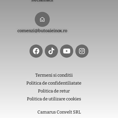
comenzi@butoaieinox.ro
F
T
Y
I
a
i
o
n
c
k
u
s
e
t
t
t
b
o
u
a
o
k
b
g
Termeni si conditii
o
e
r
Politica de confidentiliatate
k
a
m
Politica de retur
Politica de utilizare cookies
Camarus Convelt SRL