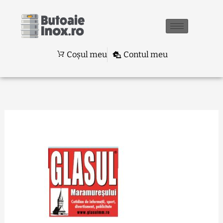
Skip
to
content
Coșul meu
Contul meu