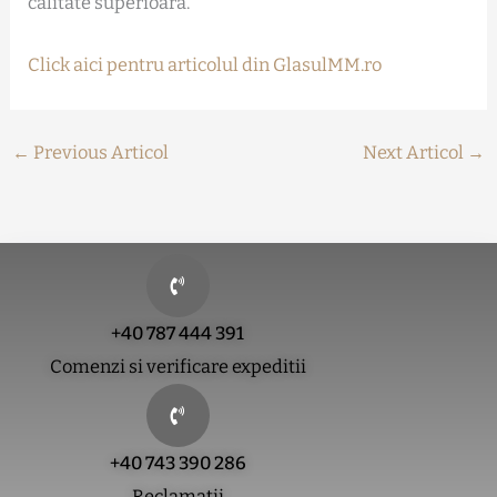
calitate superioară.
Click aici pentru articolul din GlasulMM.ro
←
Previous Articol
Next Articol
→
+40 787 444 391
Comenzi si verificare expeditii
+40 743 390 286
Reclamatii