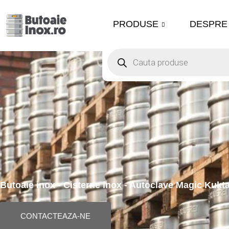
Skip
PRODUSE
DESPRE
to
content
Products
search
Butoaie inox - Cisterne inox - Autoclave Magic Kukt
CONTACTEAZA-NE