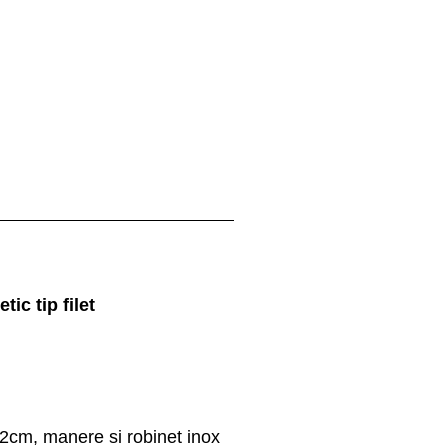
ic tip filet
12cm, manere si robinet inox