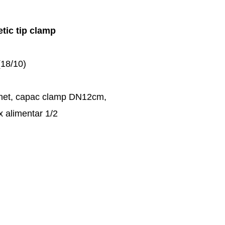
tic tip clamp
(18/10)
inet, capac clamp DN12cm,
x alimentar 1/2